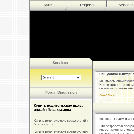
Main
Projects
Services
Services
Наш девиз: «Интерн
Мы имеем свой взгляд 
Наш интернет в перву
сервисов оконечному 
Forum Discussion
Read More
Купить водительские права
онлайн без экзамена
Мы охватываем широки
Купить водительские права онлайн
без экзамена
Это разработка прогр
инвестиционного серф
Купите водительские права онлайн
системы для хостинга 